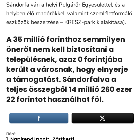
Sándorfalván a helyi Polgárőr Egyesülettel, és a
helyben élő rendőrökkel, valamint szemléletformáló
eszközök beszerzése – KRESZ-park kialakítása).
A 35 millió forinthoz semmilyen
önerőt nem kell biztosítani a
településnek, azaz 0 forintjába
került a városnak, hogy elnyerje
a támogatást. Sándorfalva a
teljes összegből 14 millió 260 ezer
22 forintot használhat föl.
Előző:
1. Napirendi pont: „Zártkerti