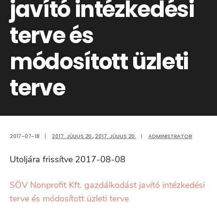
javító intézkedési
terve és
módosított üzleti
terve
2017-07-18
|
2017. JÚLIUS 20.
,
2017. JÚLIUS 20.
|
ADMINISTRATOR
Utoljára frissítve 2017-08-08
SÖV Nonprofit Kft. gazdálkodást javító intézkedési
terve és módosított üzleti terve