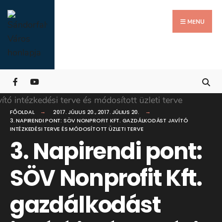
Search
Skip
for:
Close
to
MENU
Searc
content
Wind
FŐOLDAL
2017. JÚLIUS 20.
,
2017. JÚLIUS 20.
3. NAPIRENDI PONT: SÖV NONPROFIT KFT. GAZDÁLKODÁST JAVÍTÓ
INTÉZKEDÉSI TERVE ÉS MÓDOSÍTOTT ÜZLETI TERVE
3. Napirendi pont:
SÖV Nonprofit Kft.
gazdálkodást