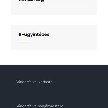
E-ügyintézés
Sándorfalva Nádastó
Sándorfalva polgármestere