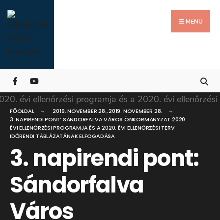
Search
Skip
for:
Close
to
MENU
Searc
content
Wind
FŐOLDAL
2019. NOVEMBER 28.
,
2019. NOVEMBER 28.
3. NAPIRENDI PONT: SÁNDORFALVA VÁROS ÖNKORMÁNYZAT 2020.
ÉVI ELLENŐRZÉSI PROGRAMJA ÉS A 2020. ÉVI ELLENŐRZÉSI TERV
IDŐRENDI TÁBLÁZATÁNAK ELFOGADÁSA
3. napirendi pont:
Sándorfalva
Város