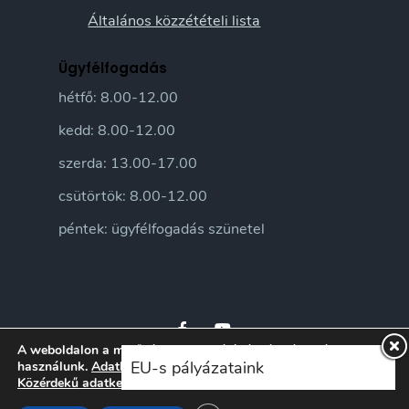
Általános közzétételi lista
Ügyfélfogadás
hétfő: 8.00-12.00
kedd: 8.00-12.00
szerda: 13.00-17.00
csütörtök: 8.00-12.00
péntek: ügyfélfogadás szünetel
A weboldalon a minőségi felhasználói élmény érdekében sütiket
EU-s pályázataink
használunk.
Adatkezelési tájékoztatónkat
itt ismerheti meg.
Közérdekű adatkezelési szabályzatunkat
itt ismerheti meg.
© 2026 Sándorfalva Város honlapja • Sándorfalvi Közös Önkormányzati
Hivatal 2016 | Minden jog fenntartva