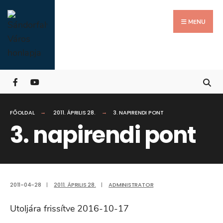
Search
Skip
for:
Close
to
MENU
Searc
content
Wind
FŐOLDAL
2011. ÁPRILIS 28.
3. NAPIRENDI PONT
3. napirendi pont
2011-04-28
|
2011. ÁPRILIS 28.
|
ADMINISTRATOR
Utoljára frissítve 2016-10-17