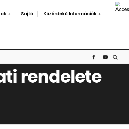
Search
Window
tok
Sajtó
Közérdekű Információk
ati rendelete