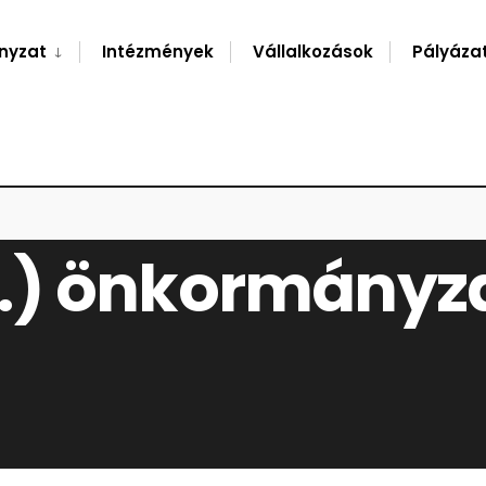
nyzat
Intézmények
Vállalkozások
Pályáza
ORMÁNYZATI RENDELETE
 21.) önkormányz