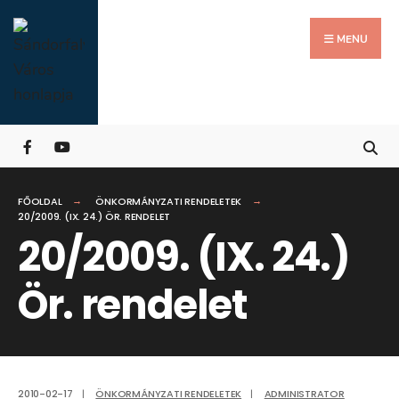
Search
Skip
for:
Close
to
MENU
Searc
content
Wind
FŐOLDAL
ÖNKORMÁNYZATI RENDELETEK
20/2009. (IX. 24.) ÖR. RENDELET
20/2009. (IX. 24.)
Ör. rendelet
2010-02-17
|
ÖNKORMÁNYZATI RENDELETEK
|
ADMINISTRATOR