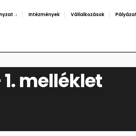
nyzat
Intézmények
Vállalkozások
Pályáza
 1. melléklet