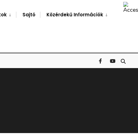
Search
Window
tok
Sajtó
Közérdekű Információk