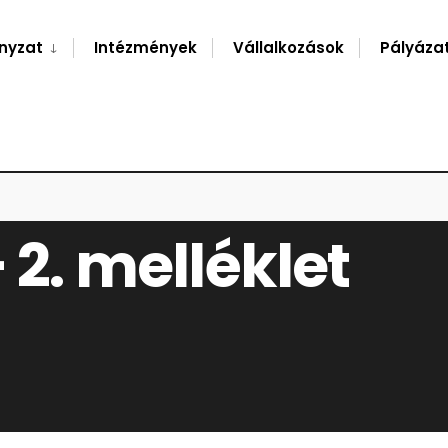
nyzat
Intézmények
Vállalkozások
Pályáza
 2. melléklet