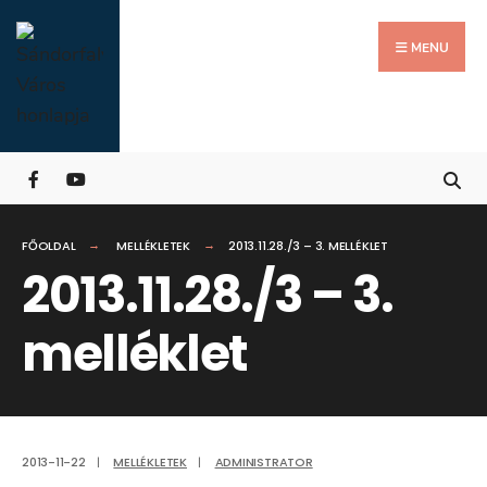
Search
Skip
for:
Close
to
MENU
Searc
content
Wind
FŐOLDAL
MELLÉKLETEK
2013.11.28./3 – 3. MELLÉKLET
2013.11.28./3 – 3.
melléklet
2013-11-22
|
MELLÉKLETEK
|
ADMINISTRATOR