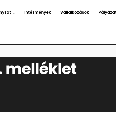
nyzat
Intézmények
Vállalkozások
Pályáza
1. melléklet