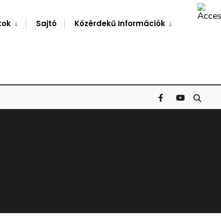
Search
Window
tok
Sajtó
Közérdekű Információk