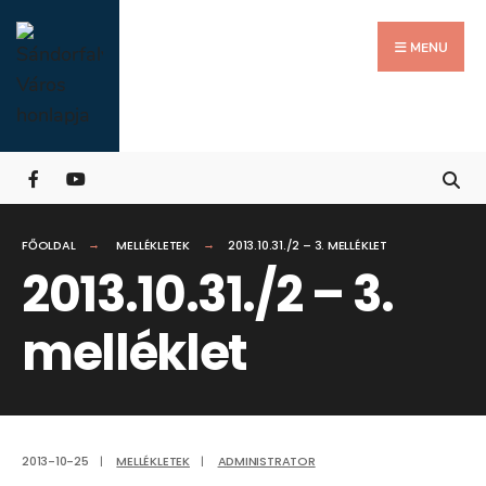
Search
Skip
for:
Close
to
MENU
Searc
content
Wind
FŐOLDAL
MELLÉKLETEK
2013.10.31./2 – 3. MELLÉKLET
2013.10.31./2 – 3.
melléklet
2013-10-25
|
MELLÉKLETEK
|
ADMINISTRATOR