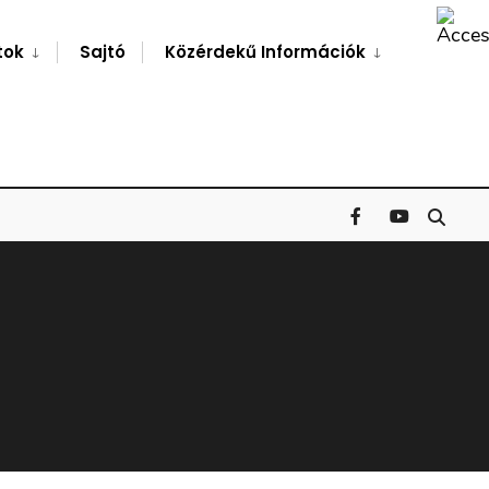
Search
Window
tok
Sajtó
Közérdekű Információk