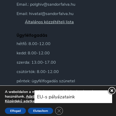
Email.: polghiv@sandorfalva.hu
Email: hivatal@sandorfalva.hu
Általános közzétételi lista
Ügyfélfogadás
hétfő: 8.00-12.00
kedd: 8.00-12.00
szerda: 13.00-17.00
csütörtök: 8.00-12.00
péntek: ügyfélfogadás szünetel
A weboldalon a minőségi felhasználói élmény érdekében sütiket
EU-s pályázataink
használunk.
Adatkezelési tájékoztatónkat
itt ismerheti meg.
Közérdekű adatkezelési szabályzatunkat
itt ismerheti meg.
Close GDPR Cookie Banner
Elfogad
Elutasítom