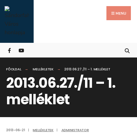
Search
Skip
for:
Close
to
MENU
Searc
content
Wind
FŐOLDAL
MELLÉKLETEK
2013.06.27./11 – 1. MELLÉKLET
2013.06.27./11 – 1.
melléklet
2013-06-21
|
MELLÉKLETEK
|
ADMINISTRATOR