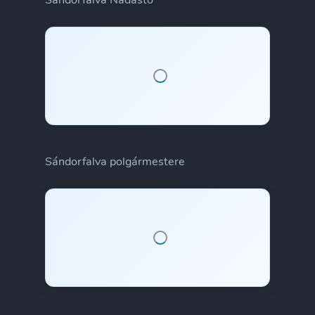
Sándorfalva Nádastó
Sándorfalva polgármestere