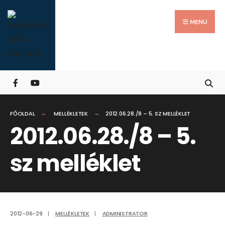
Search
Skip
for:
Close
to
MENU
Searc
content
Wind
FŐOLDAL
MELLÉKLETEK
2012.06.28./8 – 5. SZ MELLÉKLET
2012.06.28./8 – 5.
sz melléklet
2012-06-29
|
MELLÉKLETEK
|
ADMINISTRATOR