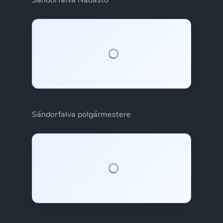
Sándorfalva Nádastó
Sándorfalva polgármestere