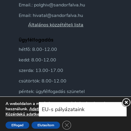
Email.: polghiv@sandorfalva.hu
Email: hivatal@sandorfalva.hu
Általános közzétételi lista
Ügyfélfogadás
hétfő: 8.00-12.00
kedd: 8.00-12.00
szerda: 13.00-17.00
csütörtök: 8.00-12.00
péntek: ügyfélfogadás szünetel
A weboldalon a minőségi felhasználói élmény érdekében sütiket
EU-s pályázataink
használunk.
Adatkezelési tájékoztatónkat
itt ismerheti meg.
Közérdekű adatkezelési szabályzatunkat
itt ismerheti meg.
Close GDPR Cookie Banner
Elfogad
Elutasítom