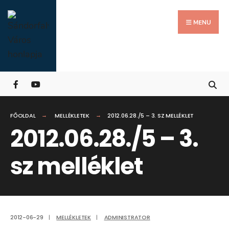
Search
Skip
for:
Close
to
MENU
Searc
content
Wind
FŐOLDAL
MELLÉKLETEK
2012.06.28./5 – 3. SZ MELLÉKLET
2012.06.28./5 – 3.
sz melléklet
2012-06-29
|
MELLÉKLETEK
|
ADMINISTRATOR