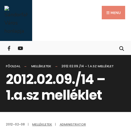
Search
Skip
for:
Close
to
MENU
Searc
content
Wind
FŐOLDAL
MELLÉKLETEK
2012.02.09./14 – 1.A.SZ MELLÉKLET
2012.02.09./14 –
1.a.sz melléklet
2012-02-08
|
MELLÉKLETEK
|
ADMINISTRATOR