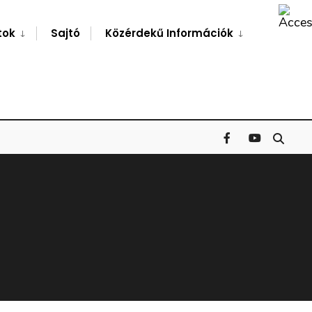
Search
Window
tok
Sajtó
Közérdekű Információk