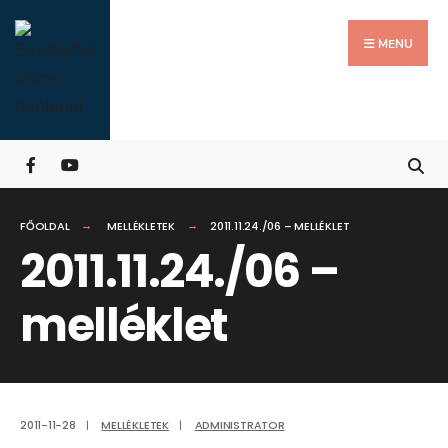
Search
Skip
for:
Close
to
MENU
Searc
content
Wind
FŐOLDAL
MELLÉKLETEK
2011.11.24./06 – MELLÉKLET
2011.11.24./06 –
melléklet
2011-11-28
|
MELLÉKLETEK
|
ADMINISTRATOR