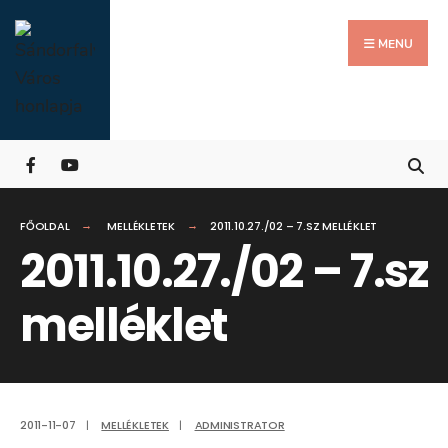
Search
Skip
for:
Close
to
MENU
Searc
content
Wind
FŐOLDAL
MELLÉKLETEK
2011.10.27./02 – 7.SZ MELLÉKLET
2011.10.27./02 – 7.sz
melléklet
2011-11-07
|
MELLÉKLETEK
|
ADMINISTRATOR