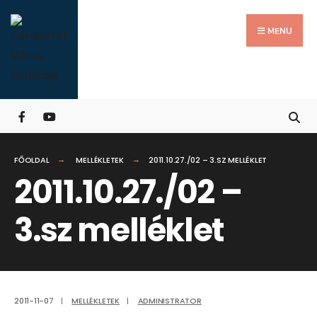
Search
Skip
for:
Close
to
MENU
Searc
content
Wind
FŐOLDAL
MELLÉKLETEK
2011.10.27./02 – 3.SZ MELLÉKLET
2011.10.27./02 –
3.sz melléklet
2011-11-07
|
MELLÉKLETEK
|
ADMINISTRATOR