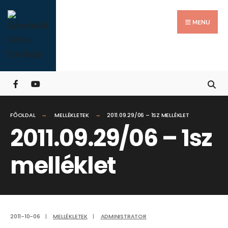
Search
Skip
for:
Close
to
MENU
Searc
content
Wind
FŐOLDAL
MELLÉKLETEK
2011.09.29/06 – 1SZ MELLÉKLET
2011.09.29/06 – 1sz
melléklet
2011-10-06
|
MELLÉKLETEK
|
ADMINISTRATOR