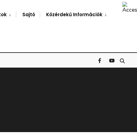
Search
Window
tok
Sajtó
Közérdekű Információk