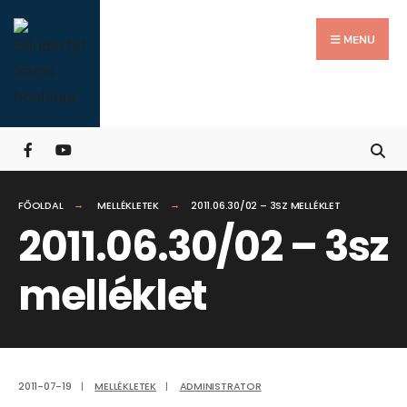
Search
Skip
for:
Close
to
MENU
Searc
content
Wind
FŐOLDAL
MELLÉKLETEK
2011.06.30/02 – 3SZ MELLÉKLET
2011.06.30/02 – 3sz
melléklet
2011-07-19
|
MELLÉKLETEK
|
ADMINISTRATOR