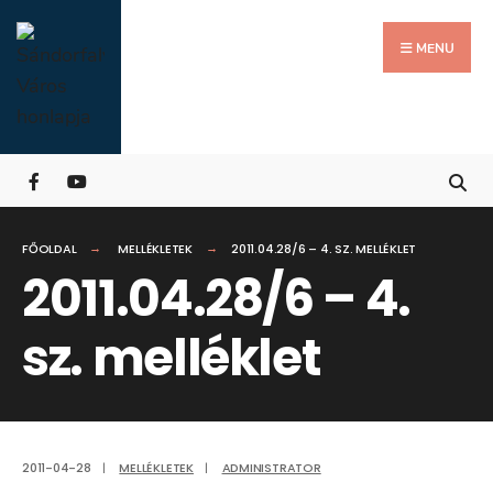
Search
Skip
for:
Close
to
MENU
Searc
content
Wind
FŐOLDAL
MELLÉKLETEK
2011.04.28/6 – 4. SZ. MELLÉKLET
2011.04.28/6 – 4.
sz. melléklet
2011-04-28
|
MELLÉKLETEK
|
ADMINISTRATOR