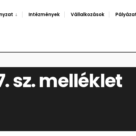
nyzat
Intézmények
Vállalkozások
Pályáza
7. sz. melléklet