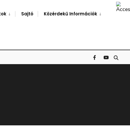
Search
Window
tok
Sajtó
Közérdekű Információk