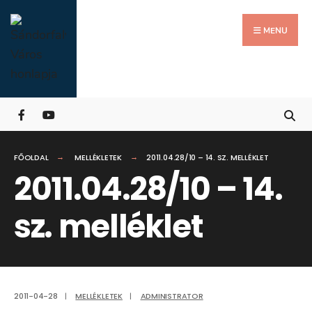
Search
Skip
for:
Close
to
MENU
Searc
content
Wind
FŐOLDAL
MELLÉKLETEK
2011.04.28/10 – 14. SZ. MELLÉKLET
2011.04.28/10 – 14.
sz. melléklet
2011-04-28
|
MELLÉKLETEK
|
ADMINISTRATOR