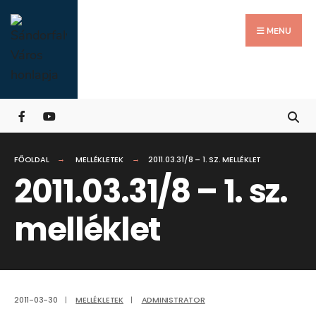
Search
Skip
for:
Close
to
MENU
Searc
content
Wind
FŐOLDAL
MELLÉKLETEK
2011.03.31/8 – 1. SZ. MELLÉKLET
2011.03.31/8 – 1. sz.
melléklet
2011-03-30
|
MELLÉKLETEK
|
ADMINISTRATOR