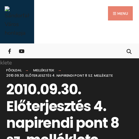
Search
Skip
for:
Close
to
MENU
Searc
content
Wind
FŐOLDAL
MELLÉKLETEK
2010.09.30. ELŐTERJESZTÉS 4. NAPIRENDI PONT 8 SZ. MELLÉKLETE
2010.09.30.
Előterjesztés 4.
napirendi pont 8