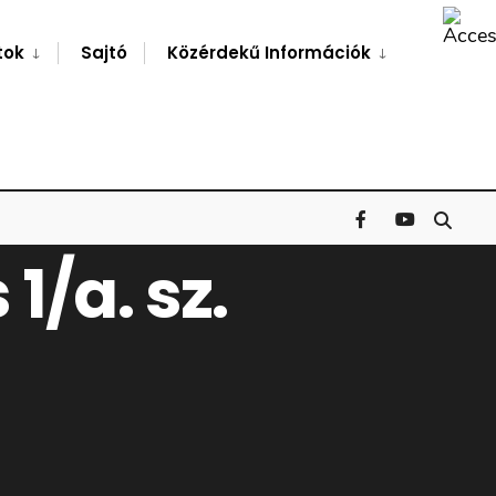
Search
Window
tok
Sajtó
Közérdekű Információk
1/a. sz.