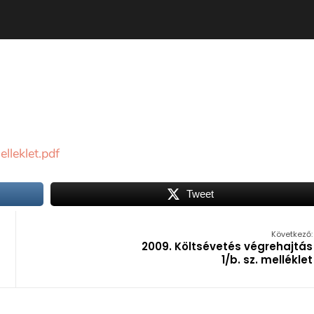
leklet.pdf
Tweet
Következő:
2009. Költsévetés végrehajtás
1/b. sz. melléklet