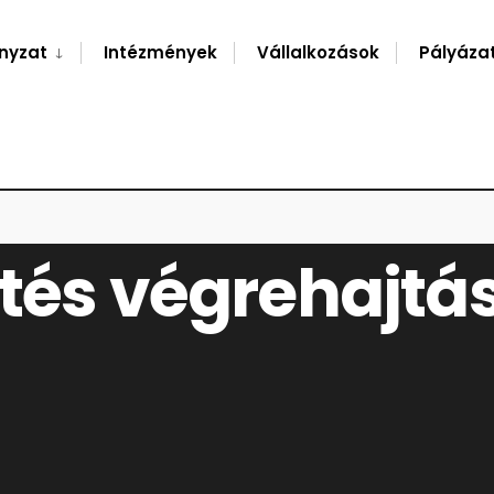
nyzat
Intézmények
Vállalkozások
Pályáza
MELLÉKLET
tés végrehajtás 