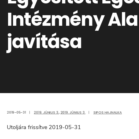
Intézmény Ala
javítása
2019-05-31
|
2019. JÚNIUS 3.
,
2019. JÚNIUS 3.
|
SIPOS HAJNALKA
Utoljára frissítve 2019-05-31