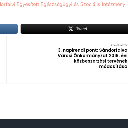
dorfalvi Egyesített Egészségügyi és Szociális Intézmény
Tweet
Következő:
3. napirendi pont: Sándorfalva
Városi Önkormányzat 2019. évi
közbeszerzési tervének
módosítása