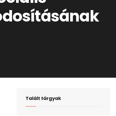
ódosításának
Talált tárgyak