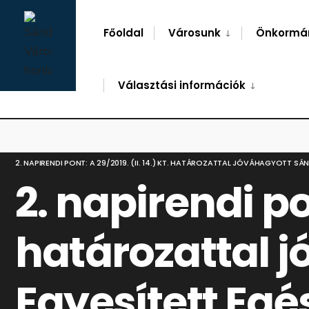
for:
Skip
to
Főoldal
Városunk
Önkormá
content
Választási információk
FŐOLDAL
2019. JÚNIUS 3.
,
2019. JÚNIUS 3.
2. NAPIRENDI PONT: A 29/2019. (II. 14.) KT. HATÁROZATTAL JÓVÁHAGYOTT 
2. napirendi pon
határozattal 
Egyesített Egé