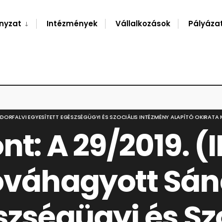
nyzat
Intézmények
Vállalkozások
Pályáza
SÁNDORFALVI EGYESÍTETT EGÉSZSÉGÜGYI ÉS SZOCIÁLIS INTÉZMÉNY ALAPÍTÓ OKIRA
t: A 29/2019. (II.
jóváhagyott Sán
szségügyi és Sz