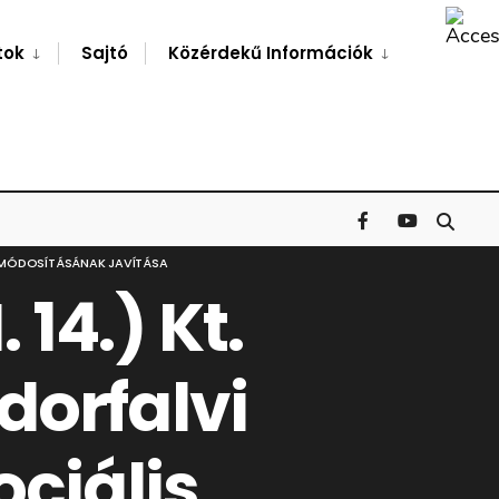
Search
Window
tok
Sajtó
Közérdekű Információk
TA MÓDOSÍTÁSÁNAK JAVÍTÁSA
 14.) Kt.
dorfalvi
ociális