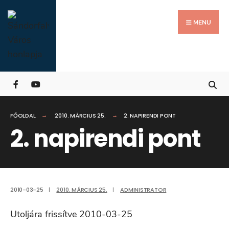
Search
Skip
for:
Close
to
MENU
Searc
content
Wind
FŐOLDAL
2010. MÁRCIUS 25.
2. NAPIRENDI PONT
2. napirendi pont
2010-03-25
|
2010. MÁRCIUS 25.
|
ADMINISTRATOR
Utoljára frissítve 2010-03-25