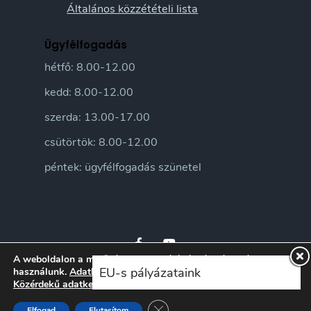
Általános közzétételi lista
Ügyfélfogadás
hétfő: 8.00-12.00
kedd: 8.00-12.00
szerda: 13.00-17.00
csütörtök: 8.00-12.00
péntek: ügyfélfogadás szünetel
A weboldalon a minőségi felhasználói élmény érdekében sütiket
EU-s pályázataink
használunk.
Adatkezelési tájékoztatónkat
itt ismerheti meg.
Közérdekű adatkezelési szabályzatunkat
itt ismerheti meg.
© 2026 Sándorfalva Város honlapja • Sándorfalvi Közös Önkormányzati
Hivatal 2016 | Minden jog fenntartva
Close GDPR Cookie Banner
Elfogad
Elutasítom