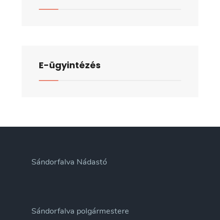
E-ügyintézés
Sándorfalva Nádastó
Sándorfalva polgármestere