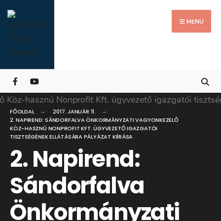
Search
Skip
for:
Close
to
MENU
Searc
content
Wind
FŐOLDAL
2017. JANUÁR 11.
2. NAPIREND: SÁNDORFALVA ÖNKORMÁNYZATI VAGYONKEZELŐ
KÖZ-HASZNÚ NONPROFIT KFT. ÜGYVEZETŐ IGAZGATÓI
TISZTSÉGÉNEK ELLÁTÁSÁRA PÁLYÁZAT KIÍRÁSA
2. Napirend:
Sándorfalva
Önkormányzati