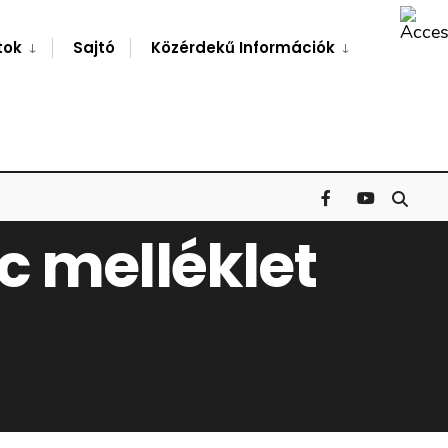
Search
Window
tok
Sajtó
Közérdekű Információk
/c melléklet