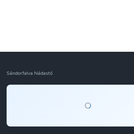
Sándorfalva Nádastó