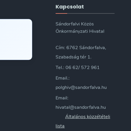
Kapcsolat
Sándorfalvi Közös
Önkormányzati Hivatal
Cím: 6762 Sándorfalva,
Szabadság tér 1.
Tel.: 06 62/ 572 961
Email.:
polghiv@sandorfalva.hu
Email:
hivatal@sandorfalva.hu
Általános közzétételi
lista