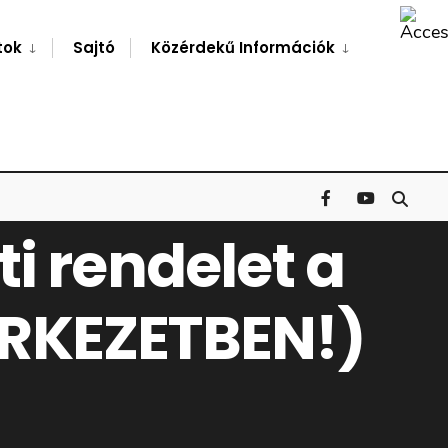
Search
Window
tok
Sajtó
Közérdekű Információk
i rendelet a
ERKEZETBEN!)