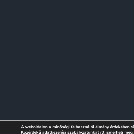
© 2026 Sánd
A weboldalon a minőségi felhasználói élmény érdekében s
Közérdekű adatkezelési szabályzatunkat
itt ismerheti meg.