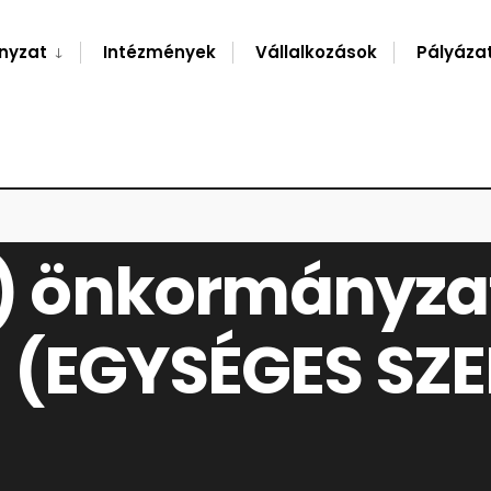
nyzat
Intézmények
Vállalkozások
Pályáza
MÁNYZATI RENDELET A KÖZTEMETŐKRŐL (EGYSÉGES SZERKEZETBEN!)
.) önkormányzat
 (EGYSÉGES SZ