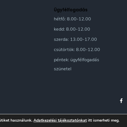
Ügyfélfogadás
hétfő: 8.00-12.00
kedd: 8.00-12.00
szerda: 13.00-17.00
csütörtök: 8.00-12.00
péntek: ügyfélfogadás
szünetel
orfalva Város honlapja • Sándorfalvi Közös Önkormányzati Hivatal 2016 | Minden jo
ütiket használunk.
Adatkezelési tájékoztatónkat
itt ismerheti meg.