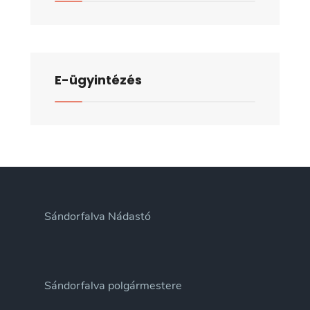
E-ügyintézés
Sándorfalva Nádastó
Sándorfalva polgármestere