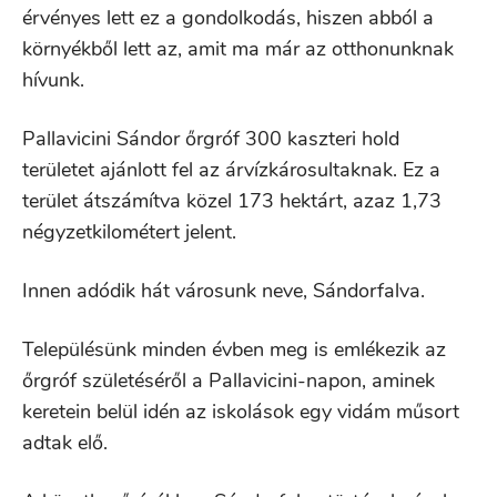
érvényes lett ez a gondolkodás, hiszen abból a
környékből lett az, amit ma már az otthonunknak
hívunk.
Pallavicini Sándor őrgróf 300 kaszteri hold
területet ajánlott fel az árvízkárosultaknak. Ez a
terület átszámítva közel 173 hektárt, azaz 1,73
négyzetkilométert jelent.
Innen adódik hát városunk neve, Sándorfalva.
Településünk minden évben meg is emlékezik az
őrgróf születéséről a Pallavicini-napon, aminek
keretein belül idén az iskolások egy vidám műsort
adtak elő.