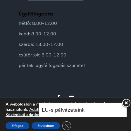
Ügyfélfogadás
hétfő: 8.00-12.00
kedd: 8.00-12.00
szerda: 13.00-17.00
csütörtök: 8.00-12.00
péntek: ügyfélfogadás szünetel
A weboldalon a minőségi felhasználói élmény érdekében sütiket
EU-s pályázataink
használunk.
Adatkezelési tájékoztatónkat
itt ismerheti meg.
Közérdekű adatkezelési szabályzatunkat
itt ismerheti meg.
© 2026 Sándorfalva Város honlapja • Sándorfalvi Közös Önkormányzati
Hivatal 2016 | Minden jog fenntartva
Close GDPR Cookie Banner
Elfogad
Elutasítom