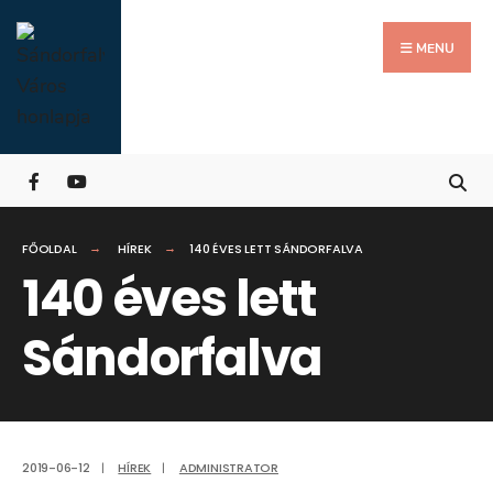
Search
Skip
for:
Close
to
MENU
Searc
content
Wind
FŐOLDAL
HÍREK
140 ÉVES LETT SÁNDORFALVA
140 éves lett
Sándorfalva
2019-06-12
|
HÍREK
|
ADMINISTRATOR