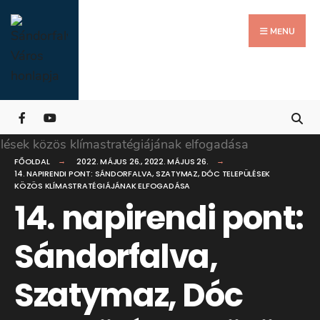
Search
Skip
for:
Close
to
MENU
Searc
content
Wind
FŐOLDAL
2022. MÁJUS 26.
,
2022. MÁJUS 26.
14. NAPIRENDI PONT: SÁNDORFALVA, SZATYMAZ, DÓC TELEPÜLÉSEK
KÖZÖS KLÍMASTRATÉGIÁJÁNAK ELFOGADÁSA
14. napirendi pont:
Sándorfalva,
Szatymaz, Dóc