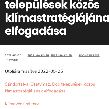
települések közös
klímastratégiáján
elfogadása
2022-05-25
|
2022. MÁJUS 26.
,
2022. MÁJUS 26.
|
REICHENBERGER
RAJMUND
Utoljára frissítve 2022-05-25
Sándorfalva, Szatymaz, Dóc települések közös
klímastratégiájának elfogadása
Klímavédelmi terv