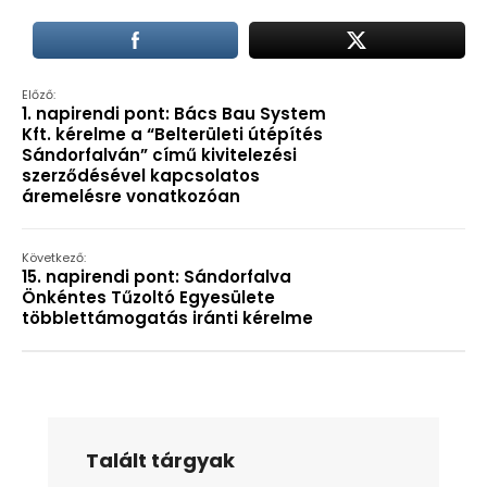
Előző:
1. napirendi pont: Bács Bau System
Kft. kérelme a “Belterületi útépítés
Sándorfalván” című kivitelezési
szerződésével kapcsolatos
áremelésre vonatkozóan
Következő:
15. napirendi pont: Sándorfalva
Önkéntes Tűzoltó Egyesülete
többlettámogatás iránti kérelme
Talált tárgyak