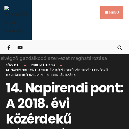
Search
Skip
for:
Close
to
MENU
Searc
content
Wind
FŐOLDAL
2018. MÁJUS 24.
14. NAPIRENDI PONT: A 2018. ÉVI KÖZÉRDEKŰ VÉDEKEZÉST ELVÉGZŐ
GAZDÁLKODÓ SZERVEZET MEGHATÁROZÁSA
14. Napirendi pont:
A 2018. évi
közérdekű