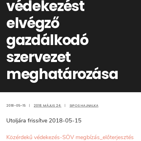
védekezést
elvégző
gazdálkodó
szervezet
meghatározása
2018-05-15
|
2018. MÁJUS 24.
|
SIPOS HAJNALKA
Utoljára frissítve 2018-05-15
Közérdekű védekezés-SÖV megbízás_előterjesztés