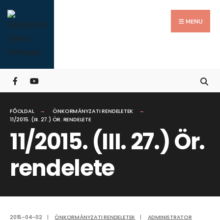
Search
Skip
for:
Close
to
MENU
Searc
content
Wind
FŐOLDAL
ÖNKORMÁNYZATI RENDELETEK
11/2015. (III. 27.) ÖR. RENDELETE
11/2015. (III. 27.) Ör.
rendelete
2015-04-02
|
ÖNKORMÁNYZATI RENDELETEK
|
ADMINISTRATOR