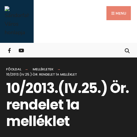
Search
Skip
for:
Close
to
MENU
Searc
content
Wind
FŐOLDAL
MELLÉKLETEK
10/2013.(IV.25.) ÖR. RENDELET 1A MELLÉKLET
10/2013.(IV.25.) Ör.
rendelet 1a
melléklet