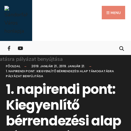
Search
Skip
for:
Close
to
MENU
Searc
content
Wind
FŐOLDAL
2019. JANUÁR 21.
,
2019. JANUÁR 21.
1. NAPIRENDI PONT: KIEGYENLÍTŐ BÉRRENDEZÉSI ALAP TÁMOGATÁSRA
PÁLYÁZAT BENYÚJTÁSA
1. napirendi pont:
Kiegyenlítő
bérrendezési alap