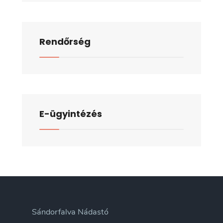
Rendőrség
E-ügyintézés
Sándorfalva Nádastó