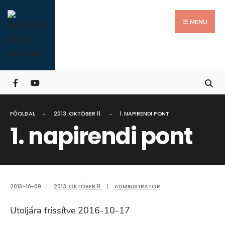
Search
Skip
for:
Close
to
MENU
Searc
content
Wind
FŐOLDAL
2013. OKTÓBER 11.
1. NAPIRENDI PONT
1. napirendi pont
2013-10-09
|
2013. OKTÓBER 11.
|
ADMINISTRATOR
Utoljára frissítve 2016-10-17