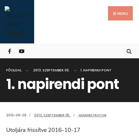
Search
Skip
for:
Close
to
MENU
Searc
content
Wind
FŐOLDAL
2013. SZEPTEMBER 05.
1. NAPIRENDI PONT
1. napirendi pont
2013-08-28
|
2013. SZEPTEMBER 05.
|
ADMINISTRATOR
Utoljára frissítve 2016-10-17