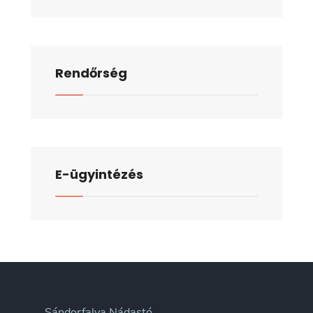
Rendőrség
E-ügyintézés
Sándorfalva Nádastó