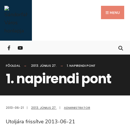
Search
Skip
for:
Close
to
MENU
Searc
content
Wind
FŐOLDAL
2013. JÚNIUS 27.
1. NAPIRENDI PONT
1. napirendi pont
2013-06-21
|
2013. JÚNIUS 27.
|
ADMINISTRATOR
Utoljára frissítve 2013-06-21